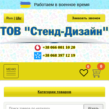
Работаем в военное время
Rus
|
Ukr
Заказать звонок
+38 066 001 10 20
+38 068 397 12 19
0
0
Toggle
navigation
Категории товаров
Искать