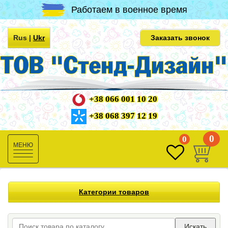
Работаем в военное время
Rus
|
Ukr
Заказать звонок
+38 066 001 10 20
+38 068 397 12 19
0
0
Toggle
navigation
Категории товаров
Искать