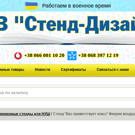
Работаем в военное время
+38 066 001 10 20
+38 068 397 12 19
онные товары
Новости
Сертификаты
Связаться с нами
ременные стенды для НУШ
Стенд "Вас приветствует класс" Феерия возд