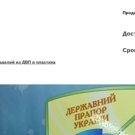
Прода
Дос
Сро
зделий из ДВП и пластика