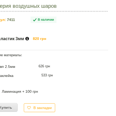
Феерия воздушных шаров
ул:
7411
В наличии
пластик 3мм
820 грн
626 грн
вп 2.5мм
533 грн
аклейка
Ламинация + 100 грн
Купить
В закладки