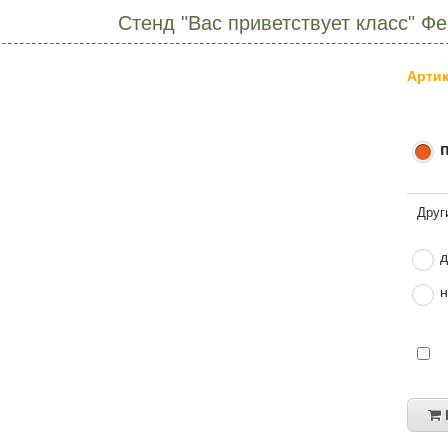
Стенд "Вас приветствует класс" 
Артик
д
н