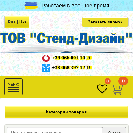
Работаем в военное время
Rus
|
Ukr
Заказать звонок
+38 066 001 10 20
+38 068 397 12 19
0
0
Toggle
navigation
Категории товаров
Искать