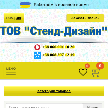
Работаем в военное время
Rus
|
Ukr
Заказать звонок
+38 066 001 10 20
+38 068 397 12 19
0
0
Toggle
navigation
Категории товаров
Искать