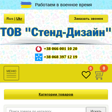
Работаем в военное время
Rus
|
Ukr
Заказать звонок
+38 066 001 10 20
+38 068 397 12 19
0
0
Toggle
navigation
Категории товаров
Искать