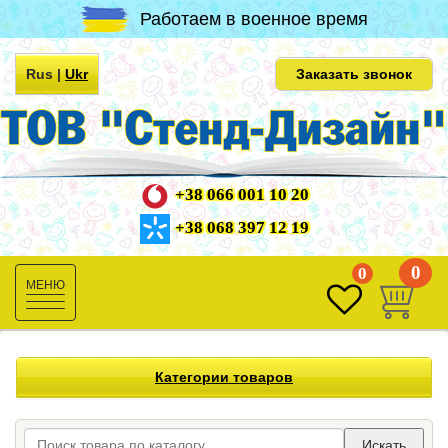
Работаем в военное время
Rus
|
Ukr
Заказать звонок
+38 066 001 10 20
+38 068 397 12 19
0
0
Toggle
navigation
Категории товаров
Искать