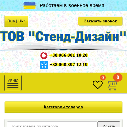
Работаем в военное время
Rus
|
Ukr
Заказать звонок
+38 066 001 10 20
+38 068 397 12 19
0
0
Toggle
navigation
Категории товаров
Искать