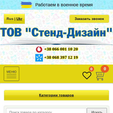
Работаем в военное время
Rus
|
Ukr
Заказать звонок
+38 066 001 10 20
+38 068 397 12 19
0
0
Toggle
navigation
Категории товаров
Искать