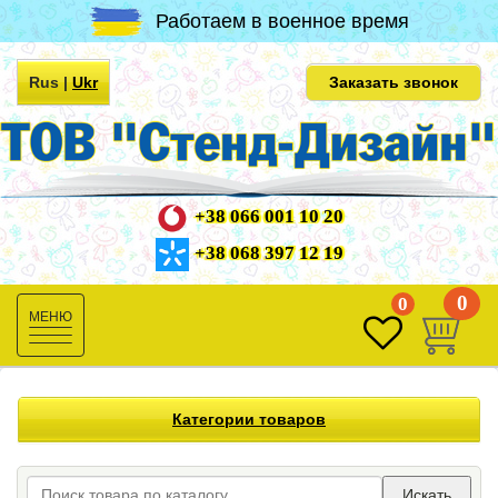
Работаем в военное время
Rus
|
Ukr
Заказать звонок
+38 066 001 10 20
+38 068 397 12 19
0
0
Toggle
navigation
Категории товаров
Искать