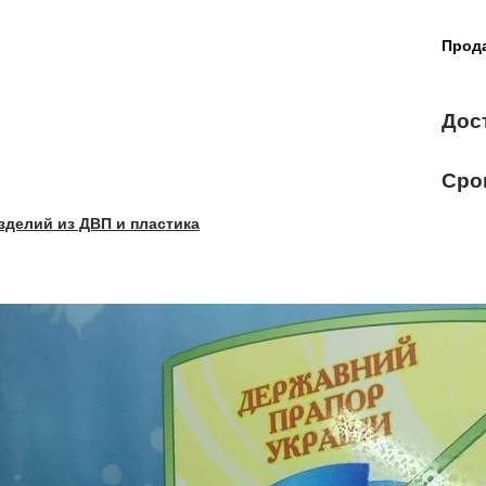
Прода
Дос
Сро
зделий из ДВП и пластика