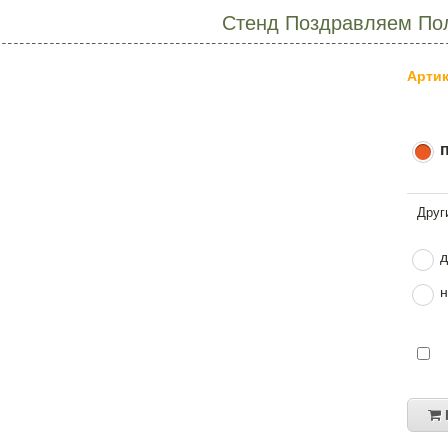
Стенд Поздравляем По
Артик
д
н