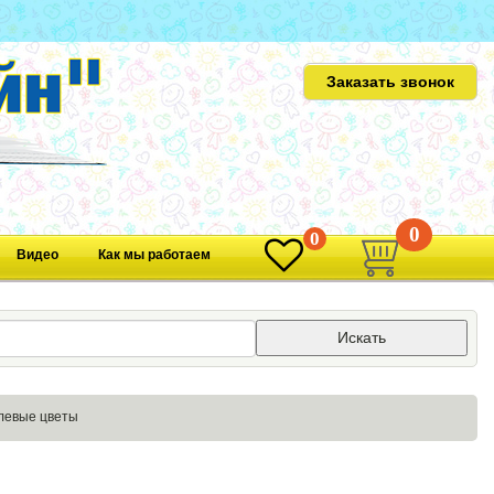
Заказать звонок
0
0
Видео
Как мы работаем
Искать
левые цветы