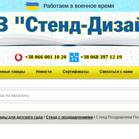
Работаем в военное время
+38 066 001 10 20
+38 068 397 12 19
онные товары
Новости
Сертификаты
Связаться с нами
нды для детского сада
Стенд с поздравлениями
Стенд Поздравляем По