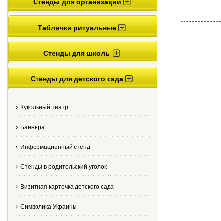
Стенды для организаций
Таблички ритуальные
Стенды для школы
Стенды для детского сада
Кукольный театр
Баннера
Информационный стенд
Стенды в родительский уголок
Визитная карточка детского сада
Cимволика Украины