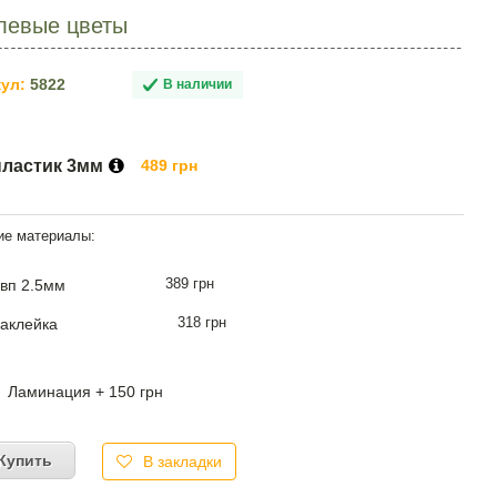
левые цветы
ул:
5822
В наличии
пластик 3мм
489 грн
389 грн
вп 2.5мм
318 грн
аклейка
Ламинация + 150 грн
Купить
В закладки