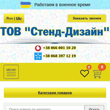
Работаем в военное время
Rus
|
Ukr
Заказать звонок
+38 066 001 10 20
+38 068 397 12 19
0
0
Toggle
navigation
Категории товаров
Искать