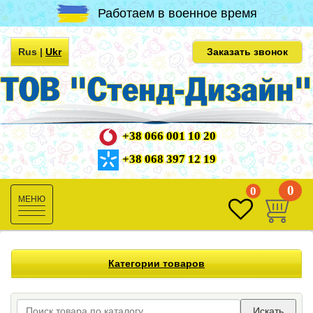
Работаем в военное время
Rus
|
Ukr
Заказать звонок
+38 066 001 10 20
+38 068 397 12 19
0
0
Toggle
navigation
Категории товаров
Искать