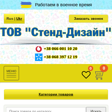
Работаем в военное время
Rus
|
Ukr
Заказать звонок
+38 066 001 10 20
+38 068 397 12 19
0
0
Toggle
navigation
Категории товаров
Искать