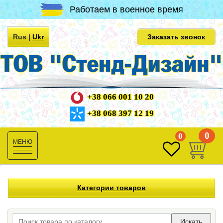
Работаем в военное время
Rus
|
Ukr
Заказать звонок
+38 066 001 10 20
+38 068 397 12 19
0
0
Toggle
navigation
Категории товаров
Искать