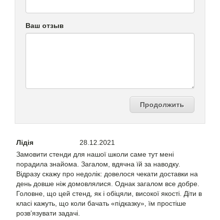
Ваш отзыв
Продолжить
Лідія
28.12.2021
Замовити стенди для нашої школи саме тут мені
порадила знайома. Загалом, вдячна їй за наводку.
Відразу скажу про недолік: довелося чекати доставки на
день довше ніж домовлялися. Однак загалом все добре.
Головне, що цей стенд, як і обіцяли, високої якості. Діти в
класі кажуть, що коли бачать «підказку», їм простіше
розв’язувати задачі.