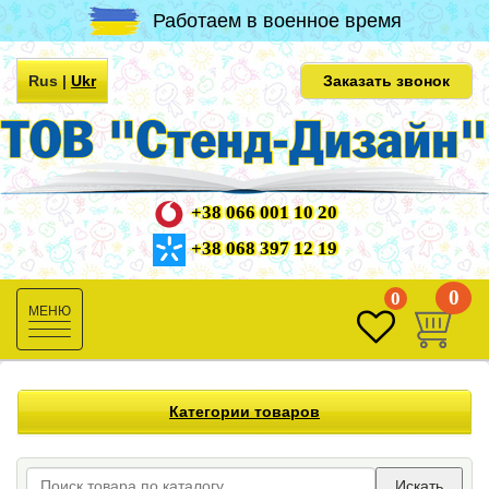
Работаем в военное время
Rus
|
Ukr
Заказать звонок
+38 066 001 10 20
+38 068 397 12 19
0
0
Toggle
navigation
Категории товаров
Искать