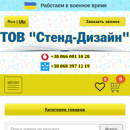
Работаем в военное время
Rus
|
Ukr
Заказать звонок
+38 066 001 10 20
+38 068 397 12 19
0
0
Toggle
navigation
Категории товаров
Искать