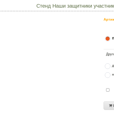
Стенд Наши защитники участник
Артик
д
н