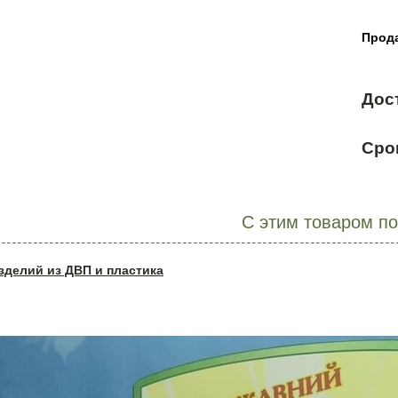
Прода
Дос
Сро
С этим товаром п
зделий из ДВП и пластика