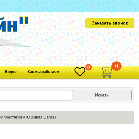
Заказать звонок
0
0
Видео
Как мы работаем
Искать
и участники АТО (синяя шапка)