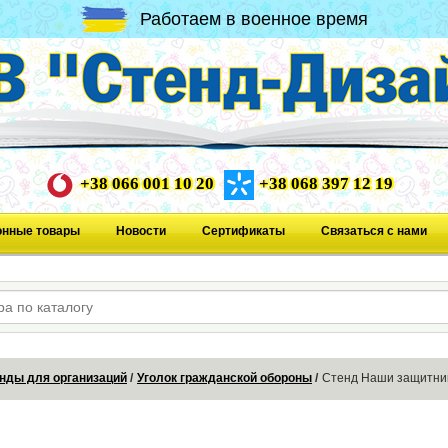
Работаем в военное время
+38 066 001 10 20
+38 068 397 12 19
онные товары
Новости
Сертификаты
Связаться с нами
нды для организаций
Уголок гражданской обороны
Стенд Наши защитник