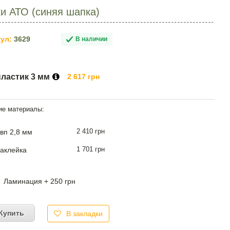
и АТО (синяя шапка)
ул:
3629
В наличии
пластик 3 мм
2 617 грн
2 410 грн
вп 2,8 мм
1 701 грн
аклейка
Ламинация + 250 грн
Купить
В закладки