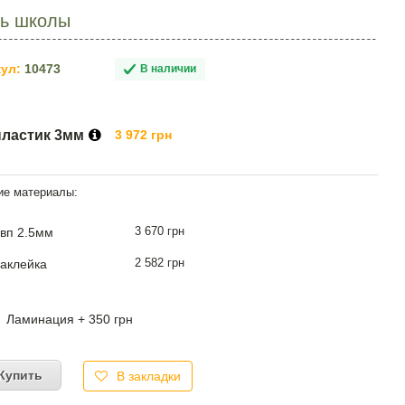
ть школы
ул:
10473
В наличии
пластик 3мм
3 972 грн
3 670 грн
вп 2.5мм
2 582 грн
аклейка
Ламинация + 350 грн
Купить
В закладки