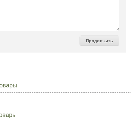
Продолжить
овары
овары