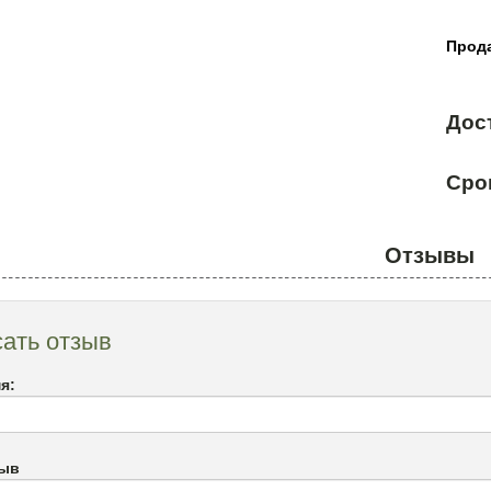
Прода
Дос
Сро
Отзывы
ать отзыв
я:
зыв