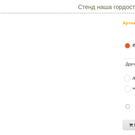
Стенд наша гордос
Артик
д
н