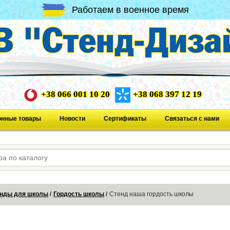
Работаем в военное время
+38 066 001 10 20
+38 068 397 12 19
онные товары
Новости
Сертификаты
Связаться с нами
нды для школы
Гордость школы
Стенд наша гордость школы