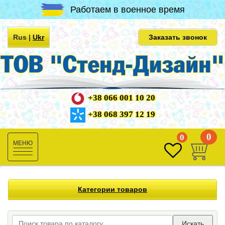
Работаем в военное время
Rus
|
Ukr
Заказать звонок
+38 066 001 10 20
+38 068 397 12 19
0
0
Toggle
navigation
Категории товаров
Искать