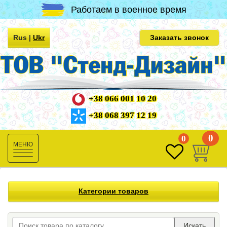
Работаем в военное время
Rus
|
Ukr
Заказать звонок
+38 066 001 10 20
+38 068 397 12 19
0
0
Toggle
navigation
Категории товаров
Искать