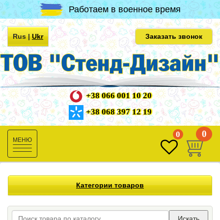
Работаем в военное время
Rus
|
Ukr
Заказать звонок
+38 066 001 10 20
+38 068 397 12 19
0
0
Toggle
navigation
Категории товаров
Искать