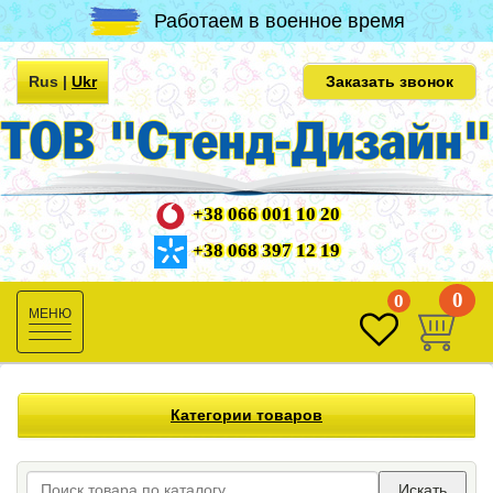
Работаем в военное время
Rus
|
Ukr
Заказать звонок
+38 066 001 10 20
+38 068 397 12 19
0
0
Toggle
navigation
Категории товаров
Искать