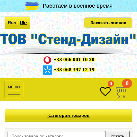
Работаем в военное время
Rus
|
Ukr
Заказать звонок
+38 066 001 10 20
+38 068 397 12 19
0
0
Toggle
navigation
Категории товаров
Искать