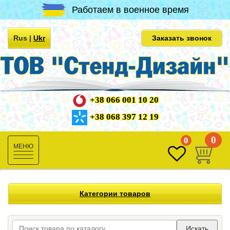
Работаем в военное время
Rus
|
Ukr
Заказать звонок
+38 066 001 10 20
+38 068 397 12 19
0
0
Toggle
navigation
Категории товаров
Искать