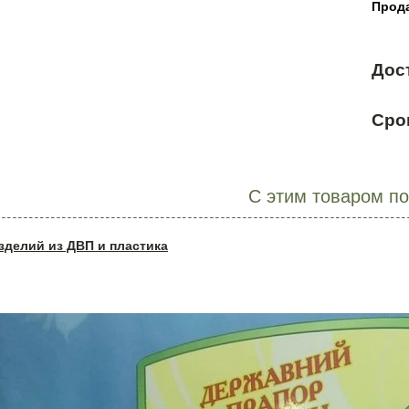
Прода
Дос
Сро
С этим товаром п
зделий из ДВП и пластика