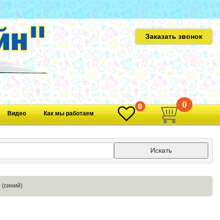
Заказать звонок
0
0
Видео
Как мы работаем
Искать
(синий)