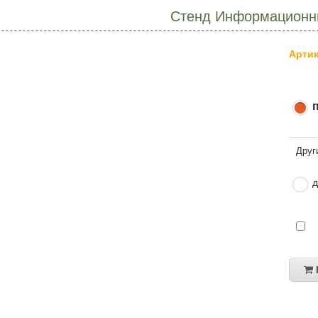
Стенд Информационны
Артик
д