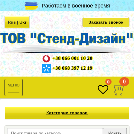
Работаем в военное время
Rus
|
Ukr
Заказать звонок
+38 066 001 10 20
+38 068 397 12 19
0
0
Toggle
navigation
Категории товаров
Искать