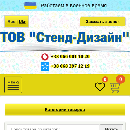
Работаем в военное время
Rus
|
Ukr
Заказать звонок
+38 066 001 10 20
+38 068 397 12 19
0
0
Toggle
navigation
Категории товаров
Искать