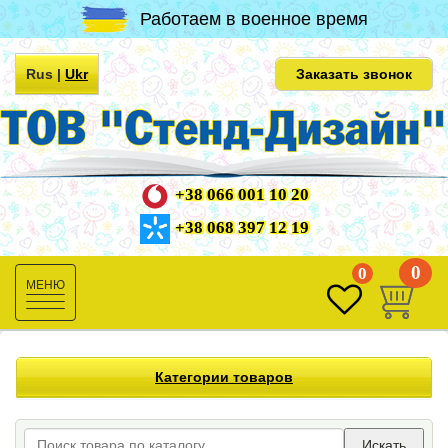
Работаем в военное время
Rus
|
Ukr
Заказать звонок
+38 066 001 10 20
+38 068 397 12 19
0
0
Toggle
navigation
Категории товаров
Искать