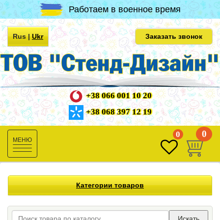
Работаем в военное время
Rus
|
Ukr
Заказать звонок
+38 066 001 10 20
+38 068 397 12 19
0
0
Toggle
navigation
Категории товаров
Искать