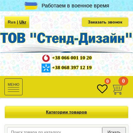
Работаем в военное время
Rus
|
Ukr
Заказать звонок
+38 066 001 10 20
+38 068 397 12 19
0
0
Toggle
navigation
Категории товаров
Искать