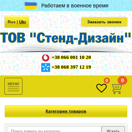
Работаем в военное время
Rus
|
Ukr
Заказать звонок
+38 066 001 10 20
+38 068 397 12 19
0
0
Toggle
navigation
Категории товаров
Искать