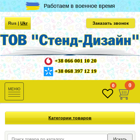
Работаем в военное время
Rus
|
Ukr
Заказать звонок
+38 066 001 10 20
+38 068 397 12 19
0
0
Toggle
navigation
Категории товаров
Искать