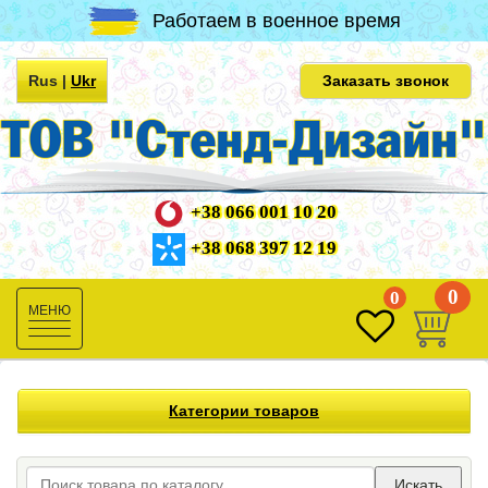
Работаем в военное время
Rus
|
Ukr
Заказать звонок
+38 066 001 10 20
+38 068 397 12 19
0
0
Toggle
navigation
Категории товаров
Искать