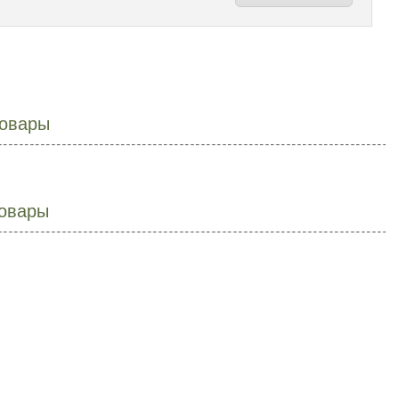
овары
овары