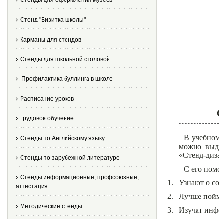
Стенд "Визитка школы"
Карманы для стендов
Стенды для школьной столовой
Профилактика буллинга в школе
Расписание уроков
Трудовое обучение
В учебном
Стенды по Английскому языку
можно выде
«Стенд-диза
Стенды по зарубежной литературе
С его пом
Стенды информационные, профсоюзные,
1.
Узнают о с
аттестация
2.
Лучше пойму
Методические стенды
3.
Изучат инф