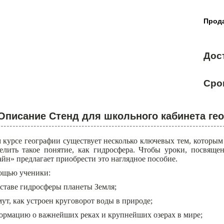
Прода
Дос
Сро
Описание Стенд для школьного кабинета ге
 курсе географии существует несколько ключевых тем, которым
лить такое понятие, как гидросфера. Чтобы уроки, посвяще
йн» предлагает приобрести это наглядное пособие.
ощью ученики:
оставе гидросферы планеты Земля;
т, как устроен круговорот воды в природе;
ормацию о важнейших реках и крупнейших озерах в мире;