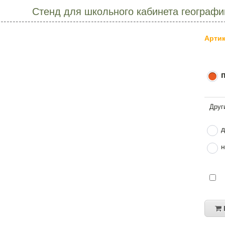
Стенд для школьного кабинета географ
Артик
д
н