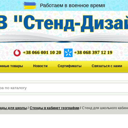
Работаем в военное время
+38 066 001 10 20
+38 068 397 12 19
онные товары
Новости
Сертификаты
Связаться с нами
нды для школы
Стенды в кабинет географии
Стенд для школьного кабин