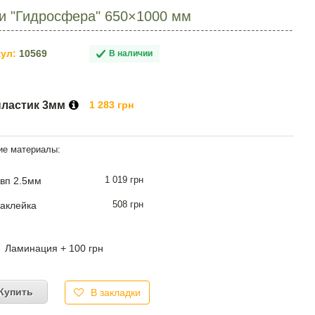
ии "Гидросфера" 650×1000 мм
ул:
10569
В наличии
пластик 3мм
1 283 грн
1 019 грн
вп 2.5мм
508 грн
аклейка
Ламинация + 100 грн
Купить
В закладки