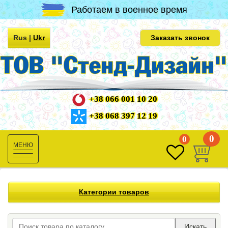
Работаем в военное время
Rus
|
Ukr
Заказать звонок
+38 066 001 10 20
+38 068 397 12 19
0
0
Toggle
navigation
Категории товаров
Искать