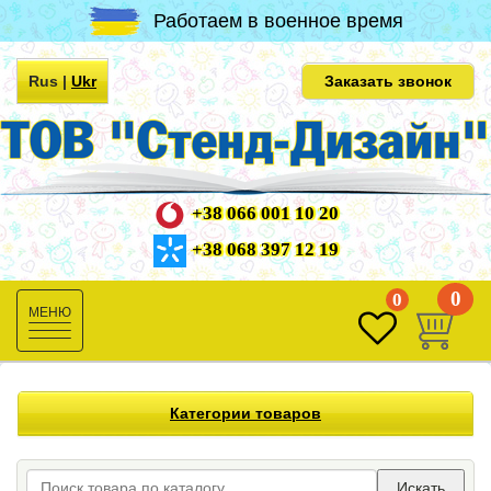
Работаем в военное время
Rus
|
Ukr
Заказать звонок
+38 066 001 10 20
+38 068 397 12 19
0
0
Toggle
navigation
Категории товаров
Искать