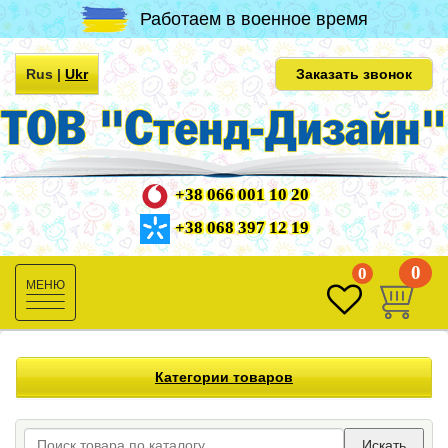
Работаем в военное время
Rus
|
Ukr
Заказать звонок
+38 066 001 10 20
+38 068 397 12 19
0
0
Toggle
navigation
Категории товаров
Искать