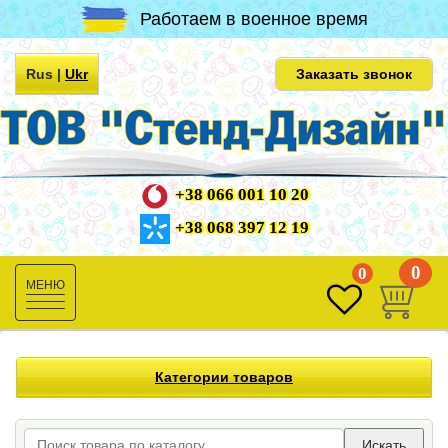
Работаем в военное время
Rus
|
Ukr
Заказать звонок
+38 066 001 10 20
+38 068 397 12 19
0
0
Toggle
navigation
Категории товаров
Искать