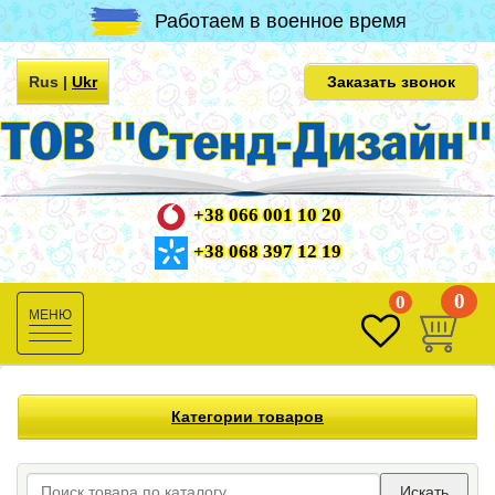
Работаем в военное время
Rus
|
Ukr
Заказать звонок
+38 066 001 10 20
+38 068 397 12 19
0
0
Toggle
navigation
Категории товаров
Искать