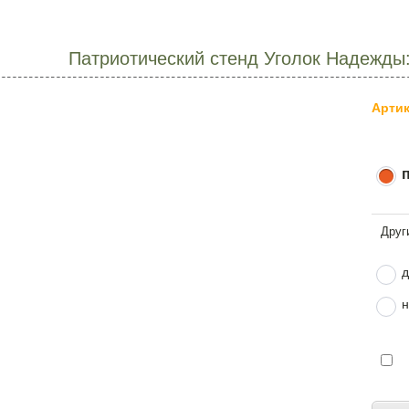
Патриотический стенд Уголок Надежды
Артик
д
н