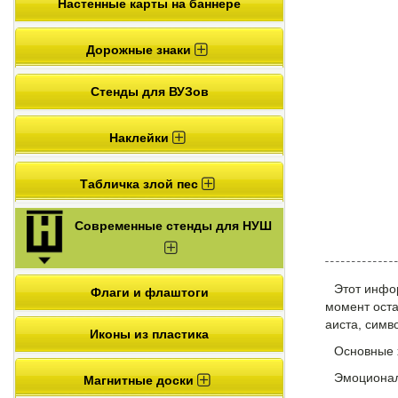
Настенные карты на баннере
Дорожные знаки
Стенды для ВУЗов
Наклейки
Табличка злой пес
Современные стенды для НУШ
Этот инфо
Флаги и флаштоги
момент оста
аиста, симв
Иконы из пластика
Основные 
Эмоционал
Магнитные доски