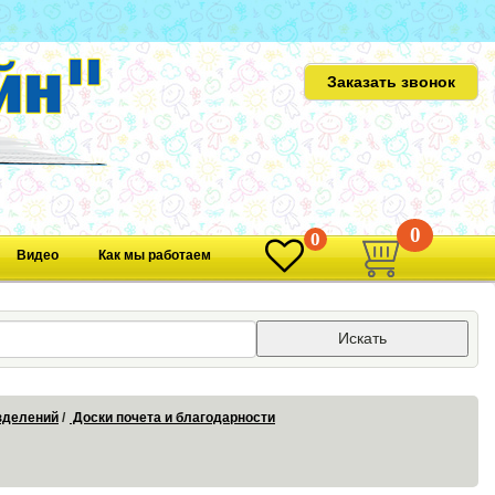
Заказать звонок
0
0
Видео
Как мы работаем
Искать
азделений
Доски почета и благодарности