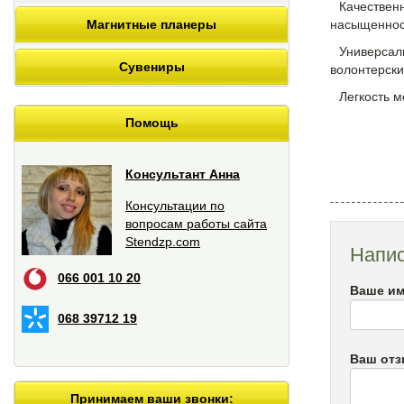
Качествен
насыщенност
Магнитные планеры
Универсал
Сувениры
волонтерски
Легкость м
Помощь
Консультант Анна
Консультации по
вопросам работы сайта
Stendzp.com
Напис
066 001 10 20
Ваше им
068 39712 19
Ваш от
Принимаем ваши звонки: