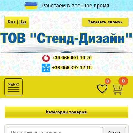
Работаем в военное время
Rus
|
Ukr
Заказать звонок
+38 066 001 10 20
+38 068 397 12 19
0
0
Toggle
navigation
Категории товаров
Искать