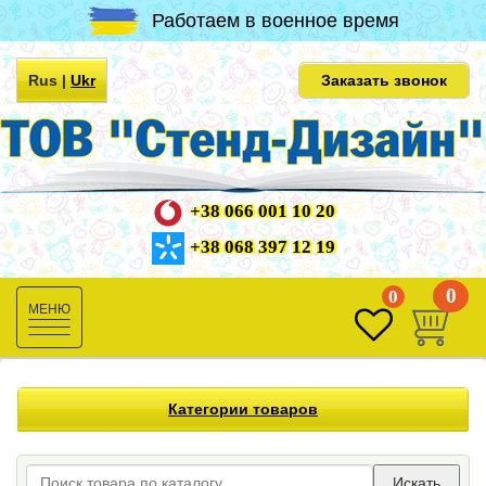
Работаем в военное время
Rus
|
Ukr
Заказать звонок
+38 066 001 10 20
+38 068 397 12 19
0
0
Toggle
navigation
Категории товаров
Искать