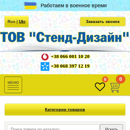
Работаем в военное время
Rus
|
Ukr
Заказать звонок
+38 066 001 10 20
+38 068 397 12 19
0
0
Toggle
navigation
Категории товаров
Искать