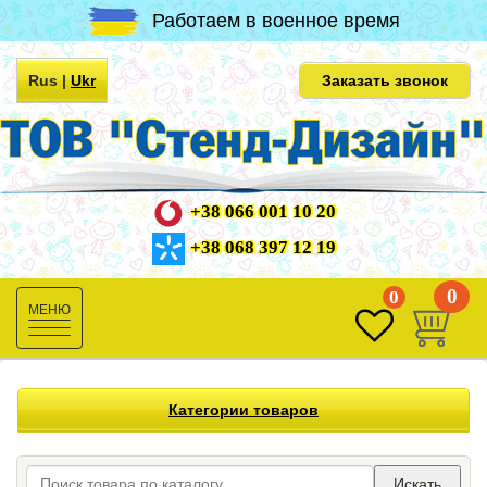
Работаем в военное время
Rus
|
Ukr
Заказать звонок
+38 066 001 10 20
+38 068 397 12 19
0
0
Toggle
navigation
Категории товаров
Искать