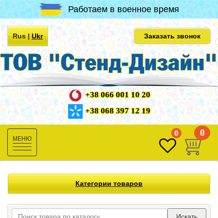
Работаем в военное время
Rus
|
Ukr
Заказать звонок
+38 066 001 10 20
+38 068 397 12 19
0
0
Toggle
navigation
Категории товаров
Искать