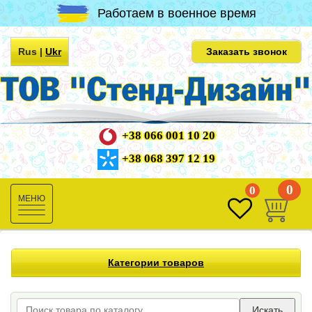
Работаем в военное время
Rus
|
Ukr
Заказать звонок
+38 066 001 10 20
+38 068 397 12 19
0
0
Toggle
navigation
Категории товаров
Искать