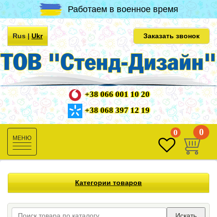
Работаем в военное время
Rus
|
Ukr
Заказать звонок
+38 066 001 10 20
+38 068 397 12 19
0
0
Toggle
navigation
Категории товаров
Искать