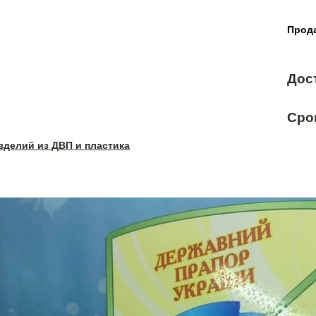
Прода
Дос
Сро
зделий из ДВП и пластика