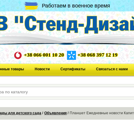
Работаем в военное время
+38 066 001 10 20
+38 068 397 12 19
онные товары
Новости
Сертификаты
Связаться с нами
нды для детского сада
Объявления
Планшет Ежедневные новости Капит