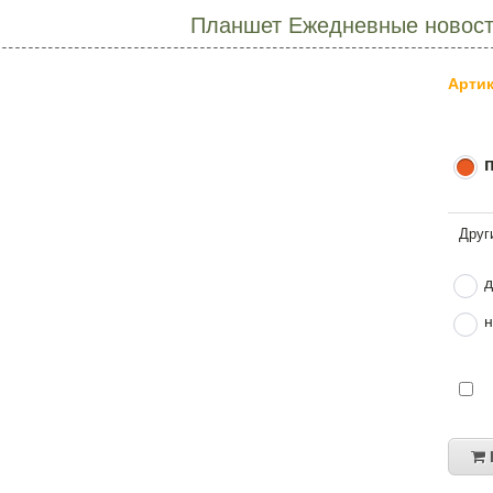
Планшет Ежедневные новост
Артик
д
н