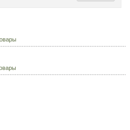
овары
овары