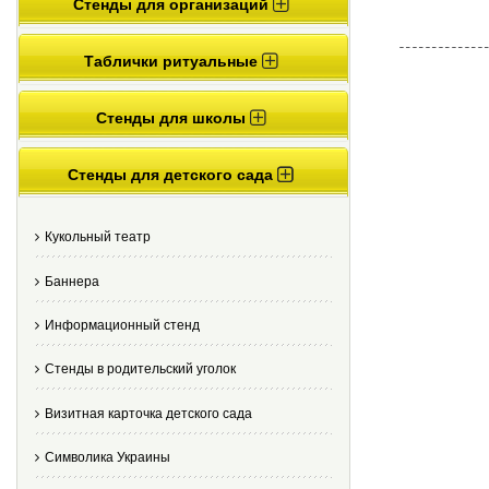
Стенды для организаций
Таблички ритуальные
Стенды для школы
Стенды для детского сада
Кукольный театр
Баннера
Информационный стенд
Стенды в родительский уголок
Визитная карточка детского сада
Cимволика Украины