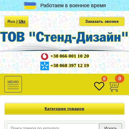
Работаем в военное время
Rus
|
Ukr
Заказать звонок
+38 066 001 10 20
+38 068 397 12 19
0
0
Toggle
navigation
Категории товаров
Искать